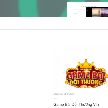
2023.12.05 09:29
Game Bài Đổi Thưởng Vin