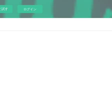
ぐ試す
ログイン