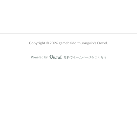
Copyright ©
2026
gamebaidoithuongvin's Ownd
.
Powered by
無料でホームページをつくろう
AmebaOwnd